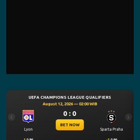
IERS
UEFA CHAMPIONS LEAGUE QUALIFIERS
August 12, 2026 — 01:30 WIB
0 : 0
Previous
Next
BET NOW
parta Praha
SK Sturm Graz
Fenerb
-1
0.96
-0.5
0.95
0.5
0.