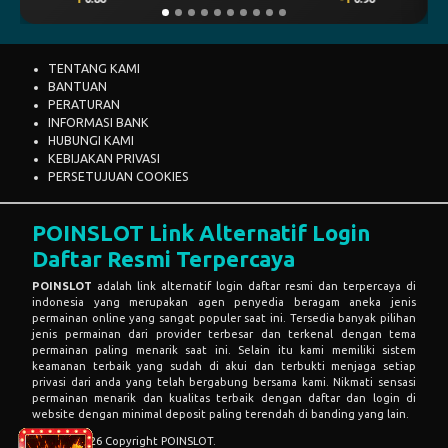
TENTANG KAMI
BANTUAN
PERATURAN
INFORMASI BANK
HUBUNGI KAMI
KEBIJAKAN PRIVASI
PERSETUJUAN COOKIES
POINSLOT Link Alternatif Login
Daftar Resmi Terpercaya
POINSLOT
adalah link alternatif login daftar resmi dan terpercaya di
indonesia yang merupakan agen penyedia beragam aneka jenis
permainan online yang sangat populer saat ini. Tersedia banyak pilihan
jenis permainan dari provider terbesar dan terkenal dengan tema
permainan paling menarik saat ini. Selain itu kami memiliki sistem
keamanan terbaik yang sudah di akui dan terbukti menjaga setiap
privasi dari anda yang telah bergabung bersama kami. Nikmati sensasi
permainan menarik dan kualitas terbaik dengan daftar dan login di
website dengan minimal deposit paling terendah di banding yang lain.
© 2015 - 2026 Copyright POINSLOT.