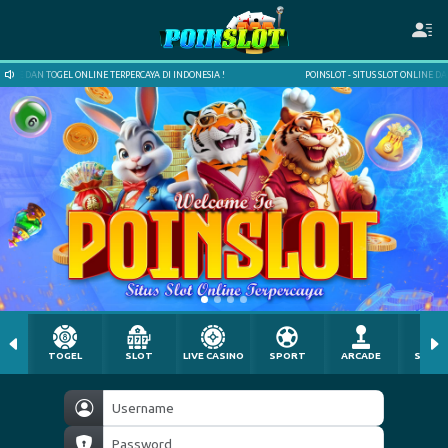
 DAN TOGEL ONLINE TERPERCAYA DI INDONESIA !
POINSLOT - SITUS SLOT ONLINE DAN TOGE
TOGEL
SLOT
LIVE CASINO
SPORT
ARCADE
SABU